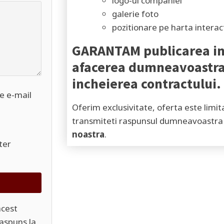
logo-ul companiei
galerie foto
pozitionare pe harta interac
GARANTAM
publicarea in
afacerea dumneavoastra 
incheierea contractului.
pe e-mail
Oferim exclusivitate, oferta este limi
transmiteti raspunsul dumneavoastra 
noastra
.
ter
acest
raspuns la