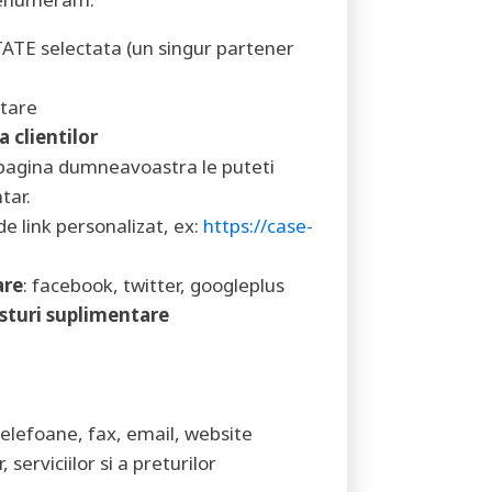
TE selectata (un singur partener
tare
 clientilor
a pagina dumneavoastra le puteti
tar.
e link personalizat, ex:
https://case-
are
: facebook, twitter, googleplus
sturi suplimentare
telefoane, fax, email, website
 serviciilor si a preturilor