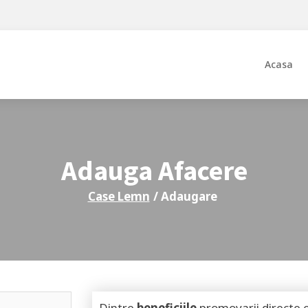
Acasa
Adauga Afacere
Case Lemn
/ Adaugare
Dintre
beneficiile
promovarii directe