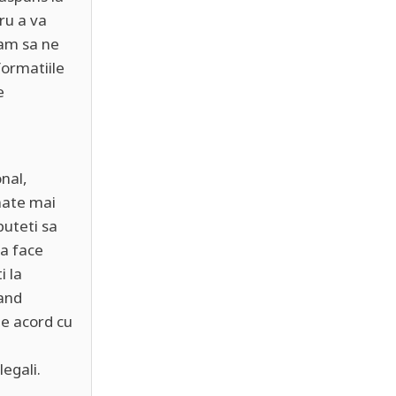
ru a va
gam sa ne
formatiile
e
nal,
nate mai
puteti sa
a face
i la
and
de acord cu
egali.