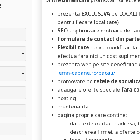
e
prezenta
EXCLUSIVA
pe LOCALITA
pentru fiecare localitate)
SEO
- optimizare motoare de cau
Formulare de contact din partea
Flexibilitate
- orice modificari l
efectua fara nici un cost suplimen
prezenta web pe site beneficiind d
lemn-cabane.ro/bacau/
promovare pe
retele de socializ
adaugare oferte speciale
fara co
hosting
mentenanta
pagina proprie care contine:
datele de contact - adresa, 
descrierea firmei, a ofertelor,