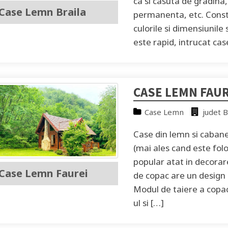
ca si casuta de gradina
Case Lemn Braila
permanenta, etc. Constr
culorile si dimensiunile 
este rapid, intrucat cas
CASE LEMN FAUR
Case Lemn
judet B
Case din lemn si cabane
(mai ales cand este folo
popular atat in decorare
Case Lemn Faurei
de copac are un design a
Modul de taiere a copac
ul si […]