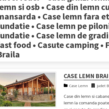
lemn si osb • Case din lemn cu
mansarda • Case lemn fara et
fundatie • Case lemn pe pilon
fundatie • Case lemn de grad
fast food • Casute camping • 
Braila
CASE LEMN BRAI
Case Lemn
judet B
Case din lemn si cabane 
lemn la comanda poate f