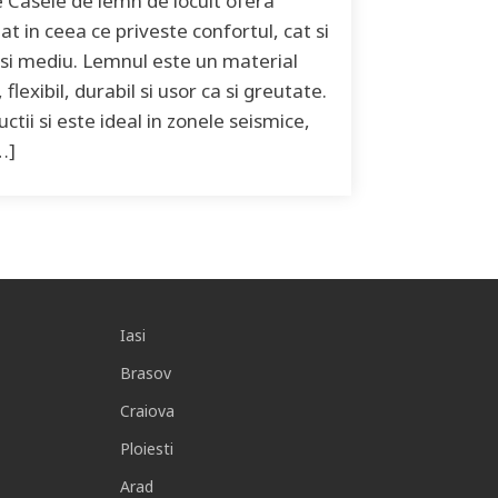
 Casele de lemn de locuit ofera
t in ceea ce priveste confortul, cat si
 si mediu. Lemnul este un material
 flexibil, durabil si usor ca si greutate.
ctii si este ideal in zonele seismice,
…]
Iasi
Brasov
Craiova
Ploiesti
Arad