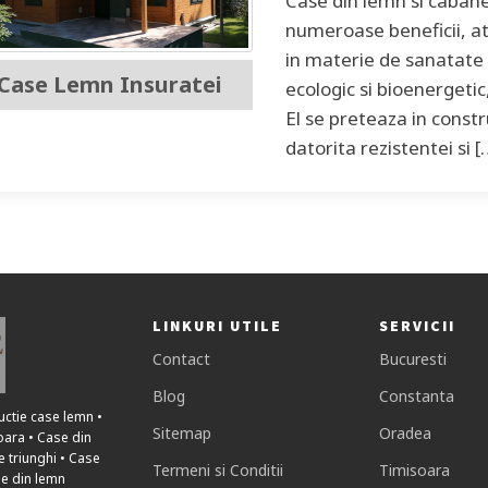
Case din lemn si cabane
numeroase beneficii, ata
in materie de sanatate
Case Lemn Insuratei
ecologic si bioenergetic,
El se preteaza in constru
datorita rezistentei si [
LINKURI UTILE
SERVICII
Contact
Bucuresti
Blog
Constanta
uctie case lemn •
Sitemap
Oradea
oara • Case din
e triunghi • Case
Termeni si Conditii
Timisoara
se din lemn