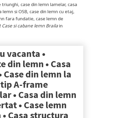
 triunghi, case din lemn lamelar, casa
ra lemn si OSB, case din lemn cu etaj,
mn fara fundatie, case lemn de
!
Case si cabane lemn
Braila
in
u vacanta •
e din lemn • Casa
• Case din lemn la
 tip A-frame
lar • Casa din lemn
ertat • Case lemn
n • Casa structura