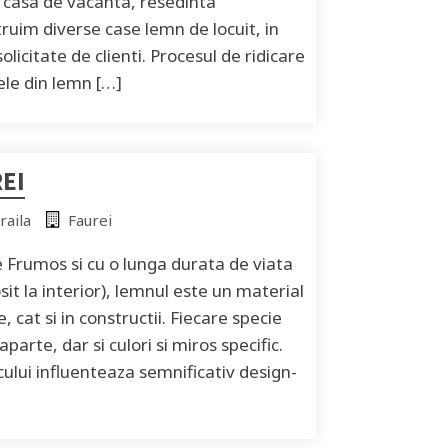
, casa de vacanta, resedinta
uim diverse case lemn de locuit, in
solicitate de clienti. Procesul de ridicare
ele din lemn […]
EI
raila
Faurei
 Frumos si cu o lunga durata de viata
sit la interior), lemnul este un material
, cat si in constructii. Fiecare specie
parte, dar si culori si miros specific.
ului influenteaza semnificativ design-