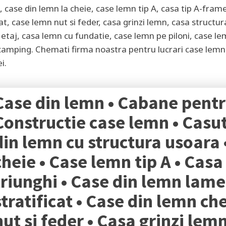
 case din lemn la cheie, case lemn tip A, casa tip A-frame
at, case lemn nut si feder, casa grinzi lemn, casa structu
taj, casa lemn cu fundatie, case lemn pe piloni, case le
 camping. Chemati firma noastra pentru lucrari case lemn
ei
.
Case din lemn • Cabane pentr
Constructie case lemn • Casut
din lemn cu structura usoara 
cheie • Case lemn tip A • Casa
triunghi • Case din lemn lame
stratificat • Case din lemn ch
nut si feder • Casa grinzi lem