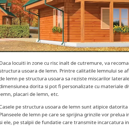
Daca locuiti in zone cu risc inalt de cutremure, va reco
structura usoara de lemn. Printre calitatile lemnului se afl
de lemn pe structura usoara sa reziste miscarilor lateral
dimensiunea dorita si pot fi personalizate cu materiale di
lemn, placari de lemn, etc.
Casele pe structura usoara de lemn sunt atipice datorita p
Planseele de lemn pe care se sprijina grinzile vor prelua in
si ele, pe stalpii de fundatie care transmite incarcatura in 