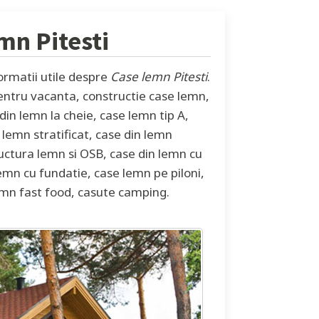
lemn
Pitesti
ormatii utile despre
Case lemn Pitesti
.
pentru vacanta, constructie case lemn,
in lemn la cheie, case lemn tip A,
 lemn stratificat, case din lemn
ructura lemn si OSB, case din lemn cu
emn cu fundatie, case lemn pe piloni,
emn fast food, casute camping.