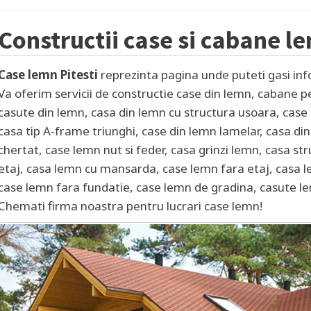
Constructii case si cabane 
Case lemn Pitesti
reprezinta pagina unde puteti gasi inf
Va oferim servicii de constructie case din lemn, cabane 
casute din lemn, casa din lemn cu structura usoara, case d
casa tip A-frame triunghi, case din lemn lamelar, casa din
chertat, case lemn nut si feder, casa grinzi lemn, casa st
etaj, casa lemn cu mansarda, case lemn fara etaj, casa l
case lemn fara fundatie, case lemn de gradina, casute l
Chemati firma noastra pentru lucrari case lemn!