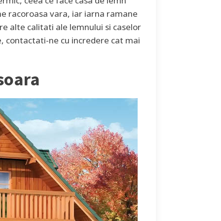
ermic, ceea ce face casa de lemn
ane racoroasa vara, iar iarna ramane
 alte calitati ale lemnului si caselor
ie, contactati-ne cu incredere cat mai
soara