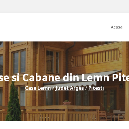
Acasa
se si Cabane din Lemn
Pit
Case Lemn
/
Judet
Arges
/
Pitesti