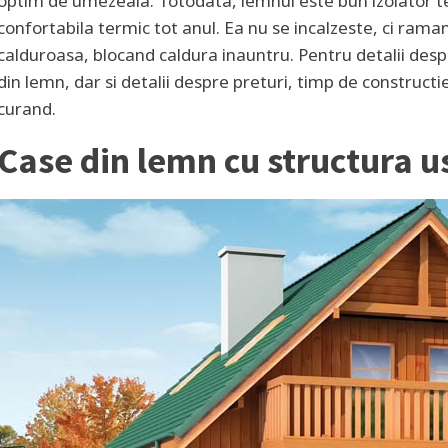
optim de umezeala. Totodata, lemnul este bun izolator t
confortabila termic tot anul. Ea nu se incalzeste, ci ram
calduroasa, blocand caldura inauntru. Pentru detalii despre
din lemn, dar si detalii despre preturi, timp de construct
curand.
Case din lemn cu structura u