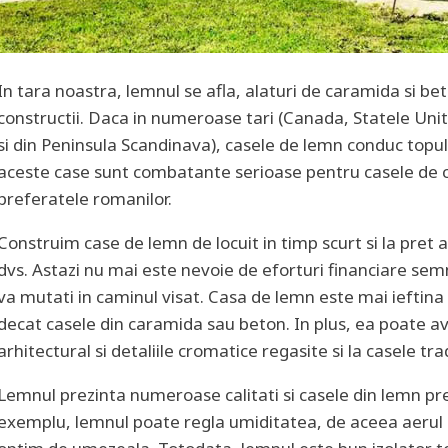
In tara noastra, lemnul se afla, alaturi de caramida si bet
constructii. Daca in numeroase tari (Canada, Statele Unite
si din Peninsula Scandinava), casele de lemn conduc topul 
aceste case sunt combatante serioase pentru casele de
preferatele romanilor.
Construim case de lemn de locuit in timp scurt si la pret a
dvs. Astazi nu mai este nevoie de eforturi financiare sem
va mutati in caminul visat. Casa de lemn este mai ieftina
decat casele din caramida sau beton. In plus, ea poate av
arhitectural si detaliile cromatice regasite si la casele t
Lemnul prezinta numeroase calitati si casele din lemn pr
exemplu, lemnul poate regla umiditatea, de aceea aerul 