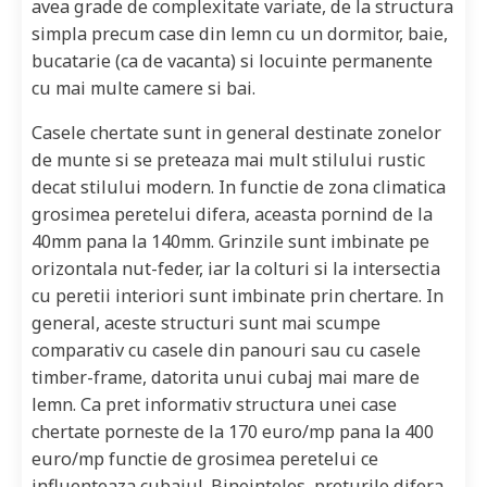
avea grade de complexitate variate, de la structura
simpla precum case din lemn cu un dormitor, baie,
bucatarie (ca de vacanta) si locuinte permanente
cu mai multe camere si bai.
Casele chertate sunt in general destinate zonelor
de munte si se preteaza mai mult stilului rustic
decat stilului modern. In functie de zona climatica
grosimea peretelui difera, aceasta pornind de la
40mm pana la 140mm. Grinzile sunt imbinate pe
orizontala nut-feder, iar la colturi si la intersectia
cu peretii interiori sunt imbinate prin chertare. In
general, aceste structuri sunt mai scumpe
comparativ cu casele din panouri sau cu casele
timber-frame, datorita unui cubaj mai mare de
lemn. Ca pret informativ structura unei case
chertate porneste de la 170 euro/mp pana la 400
euro/mp functie de grosimea peretelui ce
influenteaza cubajul. Bineinteles, preturile difera