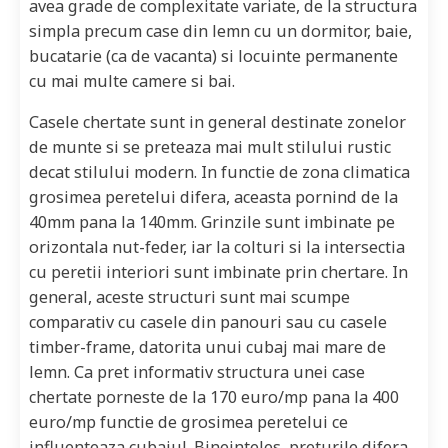
avea grade de complexitate variate, de la structura
simpla precum case din lemn cu un dormitor, baie,
bucatarie (ca de vacanta) si locuinte permanente
cu mai multe camere si bai.
Casele chertate sunt in general destinate zonelor
de munte si se preteaza mai mult stilului rustic
decat stilului modern. In functie de zona climatica
grosimea peretelui difera, aceasta pornind de la
40mm pana la 140mm. Grinzile sunt imbinate pe
orizontala nut-feder, iar la colturi si la intersectia
cu peretii interiori sunt imbinate prin chertare. In
general, aceste structuri sunt mai scumpe
comparativ cu casele din panouri sau cu casele
timber-frame, datorita unui cubaj mai mare de
lemn. Ca pret informativ structura unei case
chertate porneste de la 170 euro/mp pana la 400
euro/mp functie de grosimea peretelui ce
influenteaza cubajul. Bineinteles, preturile difera