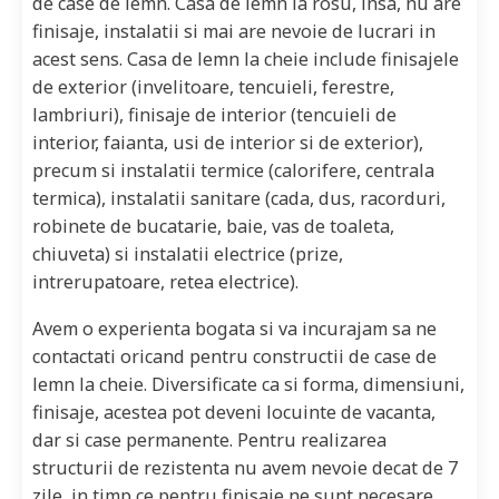
de case de lemn. Casa de lemn la rosu, insa, nu are
finisaje, instalatii si mai are nevoie de lucrari in
acest sens. Casa de lemn la cheie include finisajele
de exterior (invelitoare, tencuieli, ferestre,
lambriuri), finisaje de interior (tencuieli de
interior, faianta, usi de interior si de exterior),
precum si instalatii termice (calorifere, centrala
termica), instalatii sanitare (cada, dus, racorduri,
robinete de bucatarie, baie, vas de toaleta,
chiuveta) si instalatii electrice (prize,
intrerupatoare, retea electrice).
Avem o experienta bogata si va incurajam sa ne
contactati oricand pentru constructii de case de
lemn la cheie. Diversificate ca si forma, dimensiuni,
finisaje, acestea pot deveni locuinte de vacanta,
dar si case permanente. Pentru realizarea
structurii de rezistenta nu avem nevoie decat de 7
zile, in timp ce pentru finisaje ne sunt necesare